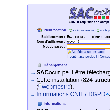
Identification
accès webmestre
accès p
Établissement :
Établissement de démonstrati
Nom d’utilisateur :
Mot de passe :
Accéder à son espace.
[ Identifiants perdus ]
[ Contac
Hébergement
SACoche
peut être téléchargé
Cette installation (824 struc
(
webmestre
).
Informations CNIL / RGPD
Informations