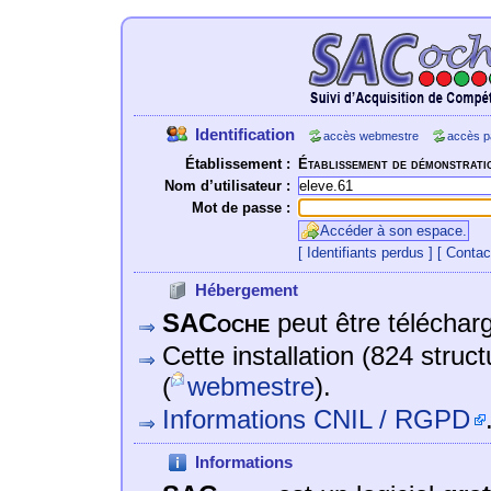
Identification
accès webmestre
accès p
Établissement :
Établissement de démonstrati
Nom d’utilisateur :
Mot de passe :
Accéder à son espace.
[ Identifiants perdus ]
[ Contac
Hébergement
SACoche
peut être téléchargé
Cette installation (824 struc
(
webmestre
).
Informations CNIL / RGPD
Informations