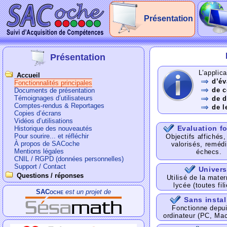
Présentation
Présentation
L’applic
Accueil
d’év
Fonctionnalités principales
de c
Documents de présentation
Témoignages d’utilisateurs
de d
Comptes-rendus & Reportages
de l
Copies d’écrans
Vidéos d’utilisations
Evaluation f
Historique des nouveautés
Pour sourire... et réfléchir
Objectifs affichés,
À propos de SACoche
valorisés, reméd
Mentions légales
échecs.
CNIL / RGPD (données personnelles)
Support / Contact
Univers
Questions / réponses
Utilisé de la mater
lycée (toutes fili
SACoche
est un projet de
Sans instal
Fonctionne depui
ordinateur (PC, Mac