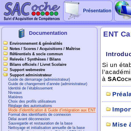
Présentation
ENT Car
Documentation
Environnement & généralités
Notes / Scores / Acquisitions / Maîtrise
Introdu
Référentiels & socle commun
Relevés / Synthèses / Bilans
Si un éta
Bilans officiels / Livret Scolaire
Support webmestre
l’académ
Support administrateur
à
SACoch
Guide de démarrage (administrateur)
Guide de changement d’année (administrateur)
Identité de l’établissement
Niveaux
Préal
Matières
Choix des profils utilisateurs
Réglage des autorisations
Import
Mode d’identification & Guide d’intégration aux ENT
Format des identifiants de connexion
Délai avant déconnexion
Sauvegarde et restauration de la base
Mise 
Nettoyage et initialisation annuelle de la base