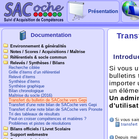
Présentation
Trans
Documentation
Environnement & généralités
Notes / Scores / Acquisitions / Maîtrise
Introdu
Référentiels & socle commun
Relevés / Synthèses / Bilans
Si vous ut
Recherche ciblée
Grille d’items d’un référentiel
bulletins 
Relevé d’items
Synthèse d’items
importer 
Synthèse graphique
un élémen
Bilan chronologique
Maîtrise du socle (2016)
Un admin
Transfert du bulletin de SACoche vers Gepi
d’utilis
Transfert d’une note bilan de SACoche vers Gepi
Transfert d’une note bilan de SACoche vers Pronote
Tri des tableaux de résultats
Peut-on croiser compétences et matières ?
Si vous sai
Problèmes et pistes de résolutions
transfer
Bilans officiels / Livret Scolaire
Support webmestre
Depuis mai