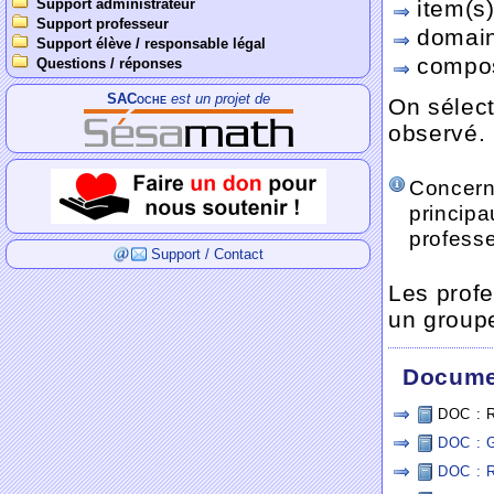
Support administrateur
item(s
Support professeur
domain
Support élève / responsable légal
compos
Questions / réponses
SACoche
est un projet de
On sélect
observé.
Concerna
principa
professe
Support / Contact
Les profe
un groupe
Docume
DOC : R
DOC : Gr
DOC : R