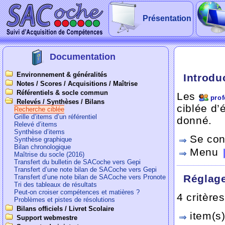
Présentation
Documentation
Environnement & généralités
Introdu
Notes / Scores / Acquisitions / Maîtrise
Référentiels & socle commun
Les
prof
Relevés / Synthèses / Bilans
ciblée d’
Recherche ciblée
Grille d’items d’un référentiel
donné.
Relevé d’items
Synthèse d’items
Se con
Synthèse graphique
Bilan chronologique
Menu
Maîtrise du socle (2016)
Transfert du bulletin de SACoche vers Gepi
Transfert d’une note bilan de SACoche vers Gepi
Réglag
Transfert d’une note bilan de SACoche vers Pronote
Tri des tableaux de résultats
Peut-on croiser compétences et matières ?
4 critère
Problèmes et pistes de résolutions
Bilans officiels / Livret Scolaire
item(s
Support webmestre