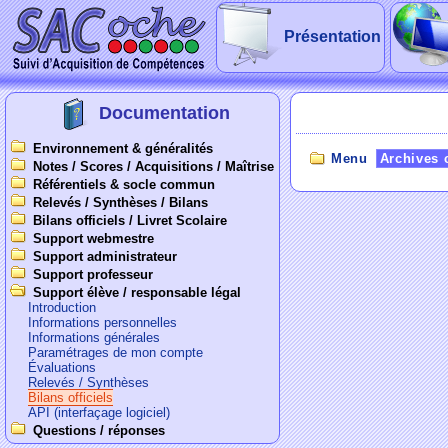
Présentation
Documentation
Environnement & généralités
Menu
Archives 
Notes / Scores / Acquisitions / Maîtrise
Référentiels & socle commun
Relevés / Synthèses / Bilans
Bilans officiels / Livret Scolaire
Support webmestre
Support administrateur
Support professeur
Support élève / responsable légal
Introduction
Informations personnelles
Informations générales
Paramétrages de mon compte
Évaluations
Relevés / Synthèses
Bilans officiels
API (interfaçage logiciel)
Questions / réponses