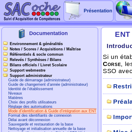
Présentation
ENT 
Documentation
Environnement & généralités
Introdu
Notes / Scores / Acquisitions / Maîtrise
Référentiels & socle commun
Si un éta
Relevés / Synthèses / Bilans
Corse
, l
Bilans officiels / Livret Scolaire
SSO avec 
Support webmestre
Support administrateur
Guide de démarrage (administrateur)
Guide de changement d’année (administrateur)
Restr
Identité de l’établissement
Niveaux
Matières
Préal
Choix des profils utilisateurs
Réglage des autorisations
Mode d’identification & Guide d’intégration aux ENT
Format des identifiants de connexion
Import
Délai avant déconnexion
Sauvegarde et restauration de la base
Nettoyage et initialisation annuelle de la base