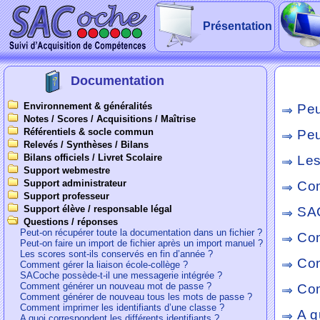
Présentation
Documentation
Environnement & généralités
Peu
Notes / Scores / Acquisitions / Maîtrise
Référentiels & socle commun
Peu
Relevés / Synthèses / Bilans
Bilans officiels / Livret Scolaire
Les
Support webmestre
Support administrateur
Com
Support professeur
Support élève / responsable légal
SAC
Questions / réponses
Peut-on récupérer toute la documentation dans un fichier ?
Com
Peut-on faire un import de fichier après un import manuel ?
Les scores sont-ils conservés en fin d’année ?
Com
Comment gérer la liaison école-collège ?
SACoche possède-t-il une messagerie intégrée ?
Comment générer un nouveau mot de passe ?
Com
Comment générer de nouveau tous les mots de passe ?
Comment imprimer les identifiants d’une classe ?
A q
A quoi correspondent les différents identifiants ?